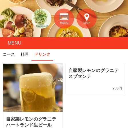
MENU
MAP
MENU
コース
料理
ドリンク
自家製レモンのグラニテ
スプマンテ
750円
自家製レモンのグラニテ
ハートランド生ビール